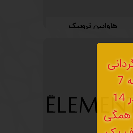
هاوایین تروپیک
ردانی
سفارشات ثبت شده از تاریخ دوشنبه 7
فروردین ماه تا 13 فروردین همگی در 14
ن همگی
رف یک