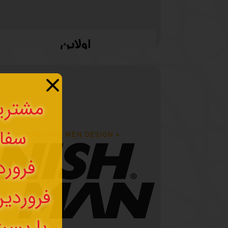
اولاین
مشتریا
فروردین
با پست