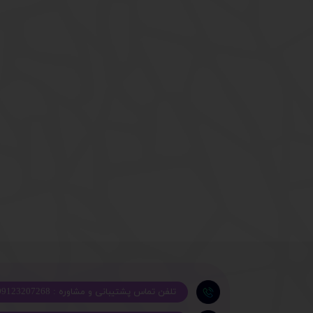
تلفن تماس پشتیبانی و مشاوره : 09123207268