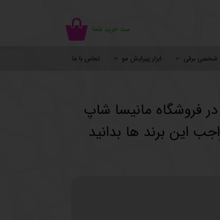
سبد خرید شما
۰
م شخصی برقی
ابزار پیرایش مو
تماس با ما
اسپری مو
سایه چشم
ژل شستشو
خوشبو کننده
اسپری رنگ مو
پالت سایه
شامپو خشک
دئودورانت و ضد تعریق
در فروشگاه مانیسا شاپ
پرایمر و پایه آرایش
اجب این برند ها بدانید
یک آرایش