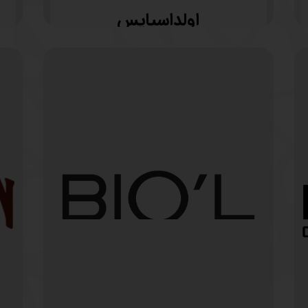
اولداسپایس