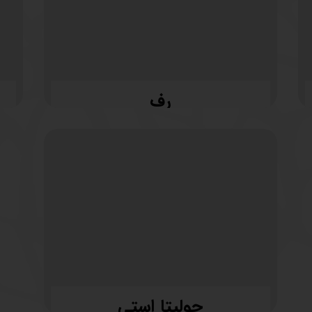
رف
جولیتا استی