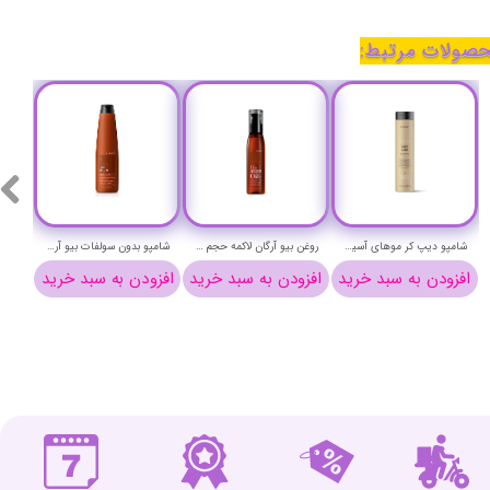
صولات مرتبط:
شامپو دیپ کر موهای آسیب دیده تکنیا لاکمه حجم 300 میلی لیتر - Lakme TEKNIA Deep Care Shampoo
روغن بیو آرگان لاکمه حجم 125 میلی لیتر - LAKME k.therapy BIO ARGAN OIL
شامپو بدون سولفات بیو آرگان لاکمه حجم 300 میلی لیتر-Lakme k.therapy Bio Argan Shampoo
افزودن به سبد خرید
افزودن به سبد خرید
افزودن به سبد خرید