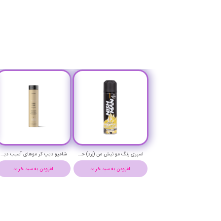
اسپری رنگ مو نیش من (زرد) حجم 150 میلی لیتر - NISHMAN Hair color spray (YELLOW) 150 ml
شامپو دیپ کر موهای آسیب دیده تکنیا لاکمه حجم 300 میلی لیتر - Lakme TEKNIA Deep Care Shampoo
افزودن به سبد خرید
افزودن به سبد خرید