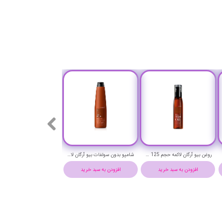
روغن بیو آرگان لاکمه حجم 125 میلی لیتر - LAKME k.therapy BIO ARGAN OIL
شامپو بدون سولفات بیو آرگان لاکمه حجم 300 میلی لیتر-Lakme k.therapy Bio Argan Shampoo
افزودن به سبد خرید
افزودن به سبد خرید