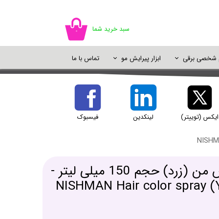
سبد خرید شما
۰
م شخصی برقی
ابزار پیرایش مو
تماس با ما
اسپری مو
سایه چشم
ژل شستشو
خوشبو کننده
اسپری رنگ مو
پالت سایه
شامپو خشک
دئودورانت و ضد تعریق
پرایمر و پایه آرایش
ایکس (توییتر)
لینکدین
فیسبوک
یک آرایش
اسپری رنگ مو نیش من (زرد) حجم 150 میلی لیتر -
NISHMAN Hair color spray 