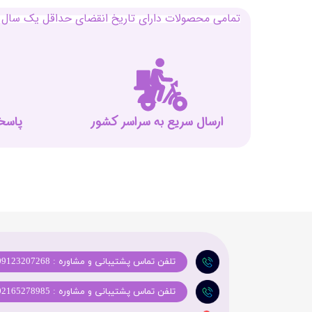
تمامی محصولات دارای تاریخ انقضای حداقل یک سال م
ارسال سریع به سراسر کشور
پاسخگوی
تلفن تماس پشتیبانی و مشاوره : 09123207268
تلفن تماس پشتیبانی و مشاوره : 02165278985