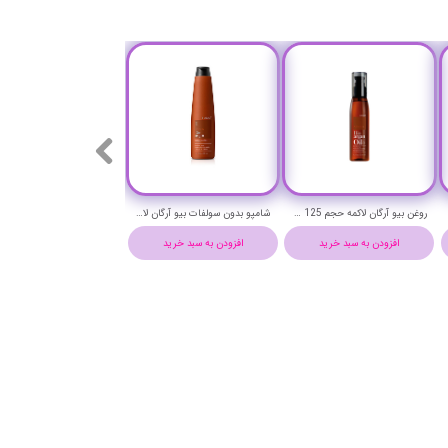
روغن بیو آرگان لاکمه حجم 125 میلی لیتر - LAKME k.therapy BIO ARGAN OIL
شامپو بدون سولفات بیو آرگان لاکمه حجم 300 میلی لیتر-Lakme k.therapy Bio Argan Shampoo
افزودن به سبد خرید
افزودن به سبد خرید