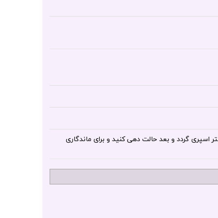
و به مقدار لازم روی موی ها از فاصله 20 تا 30 سانتی متر اسپری گردد و بعد حالت دهی کنید و برای ماندگاری