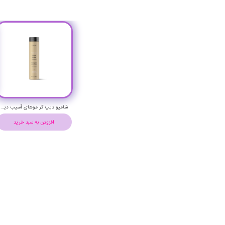
شامپو دیپ کر موهای آسیب دیده تکنیا لاکمه حجم 300 میلی لیتر - Lakme TEKNIA Deep Care Shampoo
افزودن به سبد خرید