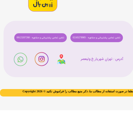
تلفن تماس پشتیبانی و مشاوره : 02165278985
تلفن تماس پشتیبانی و مشاوره : 09123207268