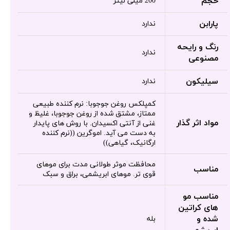
حجم
200 میلی لیتر
پارابن
ندارد
رنگ و رایحه
ندارد
مصنوعی
سیلیکون
ندارد
کمپلکس روغن جوجوبا: نرم کننده طبیعی
ممتاز، مشتق شده از روغن جوجوبا، غلیظ و
مواد اثر گذار
غنی از آنتی اکسیدان. با روش های پایدار
به دست می آید. اموگرین ((نرم کننده
ارگانیک، گیاهی))
محافظت موثر طولانی مدت برای موهای
مناسب
قوی تر. موهای ابریشمی، براق و سبک
مناسب مو
های کراتین
شده و
بله