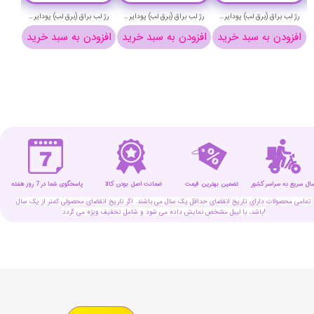
رژ لب براق (برق لب) پودایر شماره 15 - Pudaier silky lip gloss 15
رژ لب براق (برق لب) پودایر شماره 6 - Pudaier silky lip gloss 6
رژ لب براق (برق لب) پودایر شماره 4 - Pudaier silky lip gloss 4
افزودن به سبد خرید
افزودن به سبد خرید
افزودن به سبد خرید
افزو
سال سریع به سراسر کشور
تضمین بهترین قیمت
پاسخگوی شما در 7 روز هفته
ضمانت اصل بودن کالا
تمامی محصولات دارای تاریخ انقضای حداقل یک سال می باشند. اگر تاریخ انقضای محصولی کمتر از یک سال
باشد، با لیبل مشخص نمایش داده می شود و شامل تخفیف ویژه می گردد!