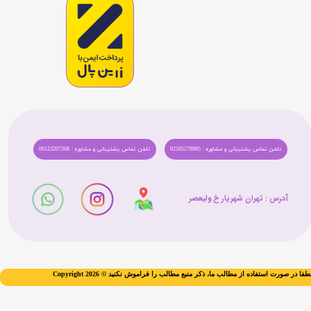
تلفن تماس پشتیبانی و مشاوره : 02165278985
تلفن تماس پشتیبانی و مشاوره : 09123207268