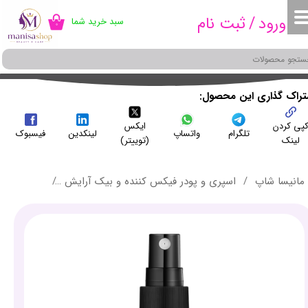
ورود
/
ثبت نام
سبد خرید شما
۰
حساب کاربری من
تغییر گذر واژه
سفارشات
شتراک گذاری این محصول
پی کردن
ایکس
خروج از حساب کاربری
تلگرام
واتساپ
لینکدین
فیسبوک
لینک
(توییتر)
مانیسا شاپ
اسپری و پودر فیکس کننده و بیک آرایش
اسپری فیکس کننده آر