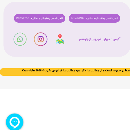
تلفن تماس پشتیبانی و مشاوره : 02165278985
تلفن تماس پشتیبانی و مشاوره : 09123207268