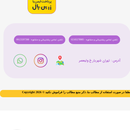
تلفن تماس پشتیبانی و مشاوره : 02165278985
تلفن تماس پشتیبانی و مشاوره : 09123207268