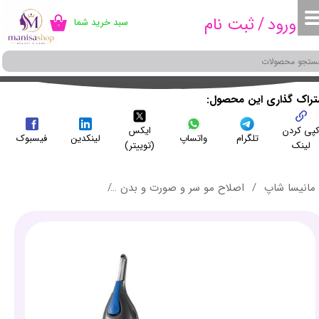
ورود
/
ثبت نام
سبد خرید شما
۰
حساب کاربری من
تغییر گذر واژه
سفارشات
شتراک گذاری این محصول
پی کردن
ایکس
خروج از حساب کاربری
تلگرام
واتساپ
لینکدین
فیسبوک
لینک
(توییتر)
مانیسا شاپ
اصلاح مو سر و صورت و بدن
ماشین اصلاح مو (مو زن) گوش و بینی رمینگ