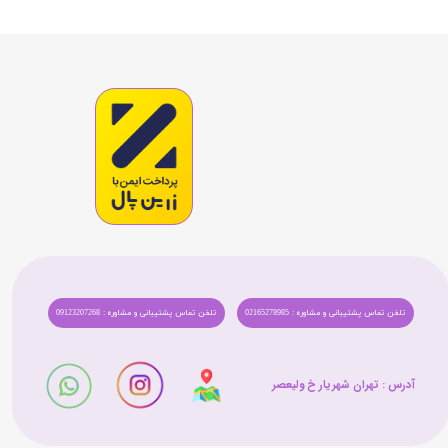
تلفن تماس پشتیبانی و مشاوره : 02165278985
تلفن تماس پشتیبانی و مشاوره : 09123207268