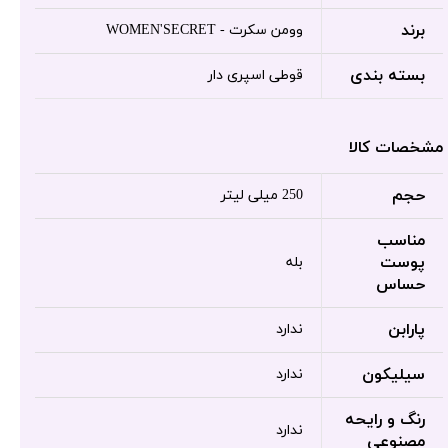
برند
وومن سکرت - WOMEN'SECRET
بسته بندی
قوطی اسپری دار
مشخصات کالا
حجم
250 میلی لیتر
مناسب
پوست
بله
حساس
پارابن
ندارد
سیلیکون
ندارد
رنگ و رایحه
ندارد
مصنوعی