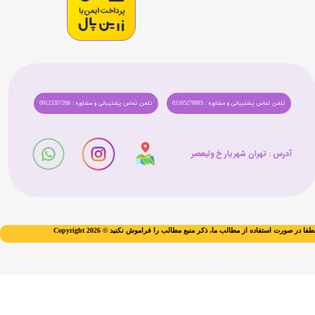
تلفن تماس پشتیبانی و مشاوره : 02165278985
تلفن تماس پشتیبانی و مشاوره : 09123207268