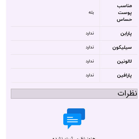
مناسب
پوست
بله
حساس
پارابن
ندارد
سیلیکون
ندارد
لالونین
ندارد
پارافین
ندارد
نظرات
هنوز نظری ثبت نشده