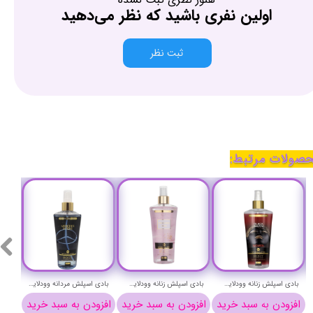
اولین نفری باشید که نظر می‌دهید
ثبت نظر
صولات مرتبط:
بادی اسپلش زنانه وودلایک مدل بلک مارین (باکارات رژ) حجم 250 میلی لیتر - WOODLIKE BLACK MARIN (BACARAT ROUGE) BODY SPLASH
بادی اسپلش زنانه وودلایک مدل تروساردی دانا (دونا) حجم 250 میلی لیتر - WOODLIKE TROSSARDI DONNA BODY SPLASH
بادی اسپلش مردانه وودلایک مدل مرسدس اینتنس حجم 250 میلی لیتر - WOODLIKE MERCDES INTENS BODY SPLASH
افزودن به سبد خرید
افزودن به سبد خرید
افزودن به سبد خرید
افزو