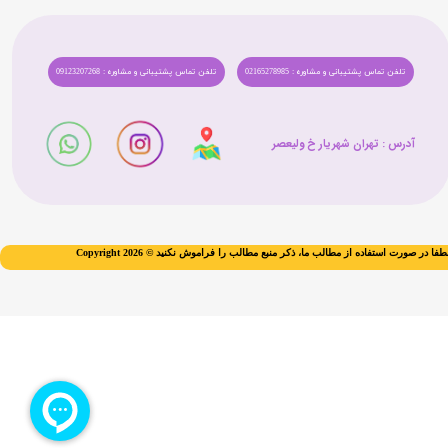
تلفن تماس پشتیبانی و مشاوره : 02165278985
تلفن تماس پشتیبانی و مشاوره : 09123207268