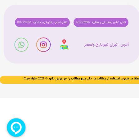
تلفن تماس پشتیبانی و مشاوره : 02165278985
تلفن تماس پشتیبانی و مشاوره : 09123207268