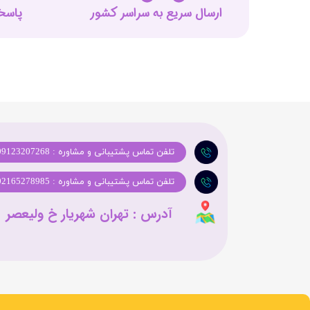
ارسال سریع به سراسر کشور
پاسخگوی
تلفن تماس پشتیبانی و مشاوره : 09123207268
تلفن تماس پشتیبانی و مشاوره : 02165278985