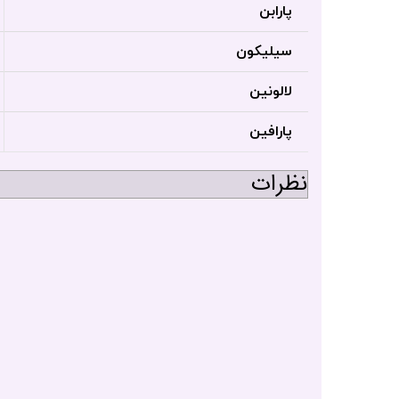
پارابن
سیلیکون
لالونین
پارافین
نظرات