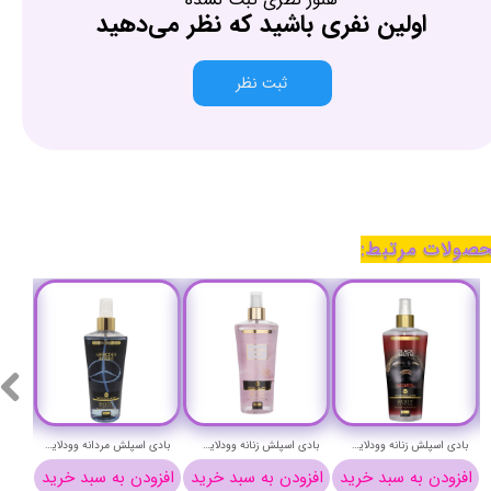
اولین نفری باشید که نظر می‌دهید
ثبت نظر
صولات مرتبط:
بادی اسپلش زنانه وودلایک مدل بلک مارین (باکارات رژ) حجم 250 میلی لیتر - WOODLIKE BLACK MARIN (BACARAT ROUGE) BODY SPLASH
بادی اسپلش زنانه وودلایک مدل تروساردی دانا (دونا) حجم 250 میلی لیتر - WOODLIKE TROSSARDI DONNA BODY SPLASH
بادی اسپلش مردانه وودلایک مدل مرسدس اینتنس حجم 250 میلی لیتر - WOODLIKE MERCDES INTENS BODY SPLASH
افزودن به سبد خرید
افزودن به سبد خرید
افزودن به سبد خرید
افزو