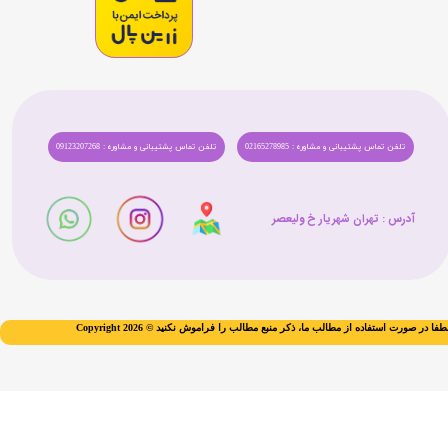
تلفن تماس پشتیبانی و مشاوره : 02165278985
تلفن تماس پشتیبانی و مشاوره : 09123207268