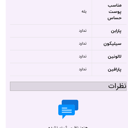
مناسب
پوست
بله
حساس
پارابن
ندارد
سیلیکون
ندارد
لالونین
ندارد
پارافین
ندارد
نظرات
هنوز نظری ثبت نشده