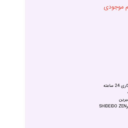
ام موجودی
ساعته
یرین
S