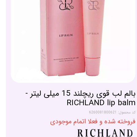
بالم لب قوی ریچلند 15 میلی لیتر -
RICHLAND lip balm
کد محصول: 6260081800621
فروخته شده و فعلا اتمام موجودی