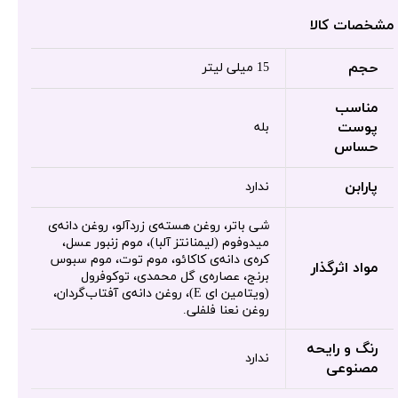
مشخصات کالا
حجم
15 میلی لیتر
مناسب
پوست
بله
حساس
پارابن
ندارد
شی باتر، روغن هسته‌ی زردآلو، روغن دانه‌ی
میدوفوم (ليمنانتز آلبا)، موم زنبور عسل،
کره‌ی دانه‌ی کاکائو، موم توت، موم سبوس
مواد اثرگذار
برنج، عصاره‌ی گل محمدی، توکوفرول
(ویتامین ای E)، روغن دانه‌ی آفتاب‌گردان،
روغن نعنا فلفلی.
رنگ و رایحه
ندارد
مصنوعی