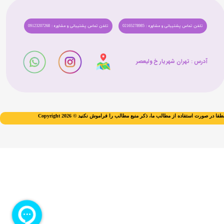
تلفن تماس پشتیبانی و مشاوره : 02165278985
تلفن تماس پشتیبانی و مشاوره : 09123207268