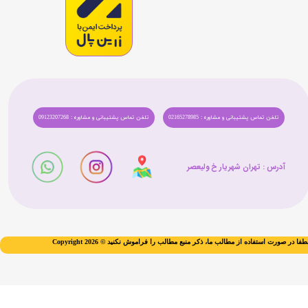
تلفن تماس پشتیبانی و مشاوره : 02165278985
تلفن تماس پشتیبانی و مشاوره : 09123207268