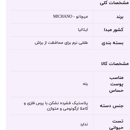
مشخصات کلی
برند
میچانو - MICHANO
کشور مبدا
ایتالیا
بسته بندی
طلقی نرم برای محافظت از براش
مشخصات کالا
مناسب
پوست
بله
حساس
پلاستیک فشرده نشکن با پرس فلزی و
جنس دسته
کاملا ارگونومی و متوازن
تست
ندارد
حیوانی