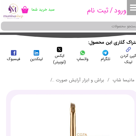
ورود
/
ثبت نام
سبد خرید شما
۰
حساب کاربری من
تغییر گذر واژه
سفارشات
شتراک گذاری این محصول
پی کردن
ایکس
خروج از حساب کاربری
تلگرام
واتساپ
لینکدین
فیسبوک
لینک
(توییتر)
مانیسا شاپ
براش و ابزار آرایش صورت
براش خط چشم زاویه دار میچا