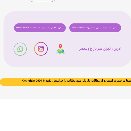
تلفن تماس پشتیبانی و مشاوره : 02165278985
تلفن تماس پشتیبانی و مشاوره : 09123207268