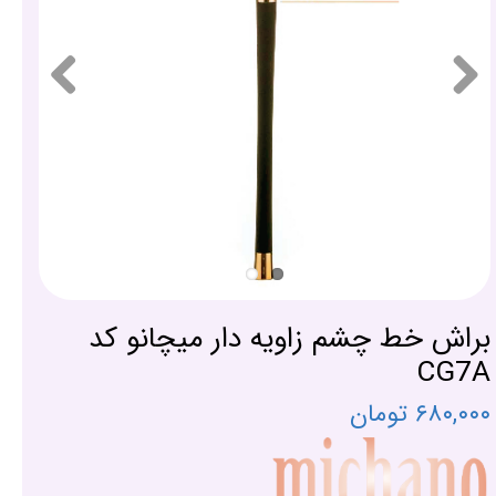
براش خط چشم زاویه دار میچانو کد
CG7A
۶۸۰,۰۰۰ تومان