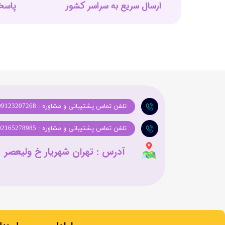
ارسال سریع به سراسر کشور
پاسخگوی
تلفن تماس پشتیبانی و مشاوره : 09123207268
تلفن تماس پشتیبانی و مشاوره : 02165278985