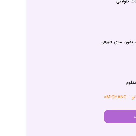
ت طولانی
 بدون موی طبیعی
داوم
MICH<
د