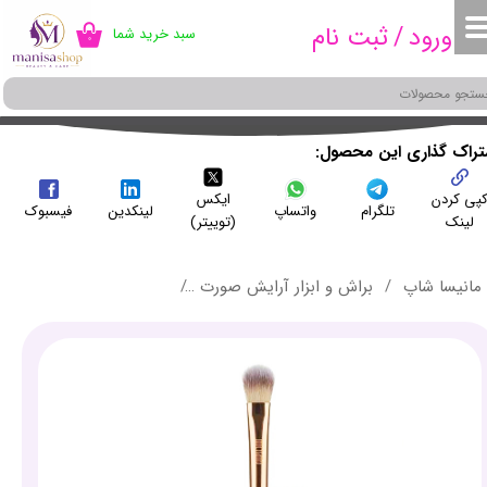
ورود
/
ثبت نام
سبد خرید شما
۰
حساب کاربری من
تغییر گذر واژه
سفارشات
شتراک گذاری این محصول
پی کردن
ایکس
خروج از حساب کاربری
تلگرام
واتساپ
لینکدین
فیسبوک
لینک
(توییتر)
مانیسا شاپ
براش و ابزار آرایش صورت
براش سایه میچانو کدCG7E