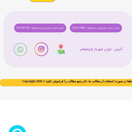
تلفن تماس پشتیبانی و مشاوره : 02165278985
تلفن تماس پشتیبانی و مشاوره : 09123207268