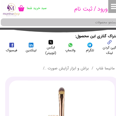
ورود
/
ثبت نام
سبد خرید شما
۰
حساب کاربری من
تغییر گذر واژه
سفارشات
شتراک گذاری این محصول
پی کردن
ایکس
خروج از حساب کاربری
تلگرام
واتساپ
لینکدین
فیسبوک
لینک
(توییتر)
مانیسا شاپ
براش و ابزار آرایش صورت
براش کانسیلر و کانتور میچانو 