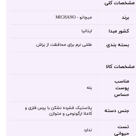
مشخصات کلی
برند
میچانو - MICHANO
کشور مبدا
ایتالیا
بسته بندی
طلقی نرم برای محافظت از براش
مشخصات کالا
مناسب
پوست
بله
حساس
پلاستیک فشرده نشکن با پرس فلزی و
جنس دسته
کاملا ارگونومی و متوازن
تست
ندارد
حیوانی