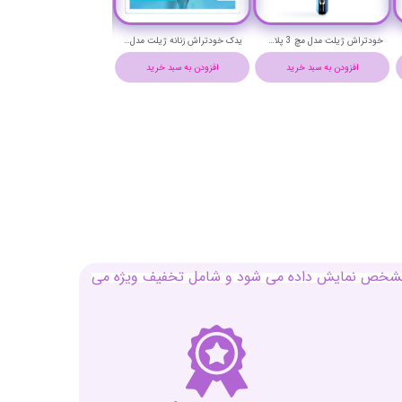
خودتراش ژیلت مدل مچ 3 پلاس - GILLETTE MACH 3 PLUS
یدک خودتراش زنانه ژیلت مدل ونوس کامفورت گلاید اسموت 3 لبه بسته 4 عددی - gillette venus smooth comfortglide 3 blade
افزودن به سبد خرید
افزودن به سبد خرید
افزودن به سبد خرید
بل مشخص نمایش داده می شود و شامل تخفیف ویژه می