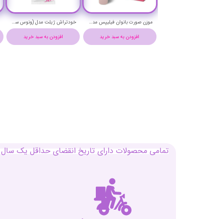
موزن صورت بانوان فیلیپس مدل 5000 کد BRR454 اصلی - PHILIPS FACIAL HAIR REMOVER
خودتراش ژیلت مدل (ونوس سیمپلی 2) بسته 5 عددی - GILLETTE venus simply 2
افزودن به سبد خرید
افزودن به سبد خرید
تمامی محصولات دارای تاریخ انقضای حداقل یک سال م