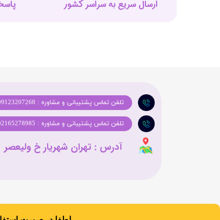
ارسال سریع به سراسر کشور
پاسخگوی
تلفن تماس پشتیبانی و مشاوره : 09123207268
تلفن تماس پشتیبانی و مشاوره : 02165278985
Copyright 2026 © لطفا در صورت استفاده از مطالب ما، ذکر منبع مطالب را فراموش نکنید.