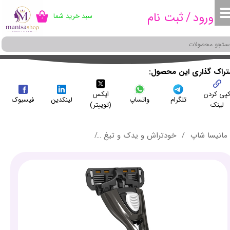
ورود
/
ثبت نام
سبد خرید شما
۰
حساب کاربری من
تغییر گذر واژه
سفارشات
شتراک گذاری این محصول
پی کردن
ایکس
خروج از حساب کاربری
تلگرام
واتساپ
لینکدین
فیسبوک
لینک
(توییتر)
مانیسا شاپ
خودتراش و یدک و تیغ
خودتراش دورکو مدل ترای می -  PACE TRY ME