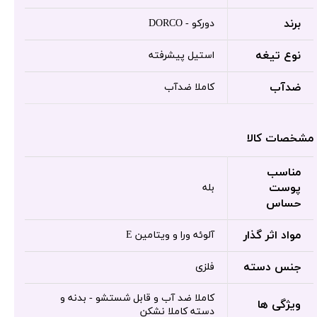
برند
دورکو - DORCO
نوع تیغه
استیل پیشرفته
ضدآب
کاملا ضدآب
مشخصات کالا
مناسب
پوست
بله
حساس
مواد اثر گذار
آلوئه ورا و ویتامین E
جنس دسته
فلزی
کاملا ضد آب و قابل شستشو - بدنه و
ویژگی ها
دسته کاملا نشکن