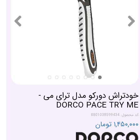
خودتراش دورکو مدل ترای می -
DORCO PACE TRY ME
کد محصول: 8801038599434
۱,۴۵۰,۰۰۰ تومان