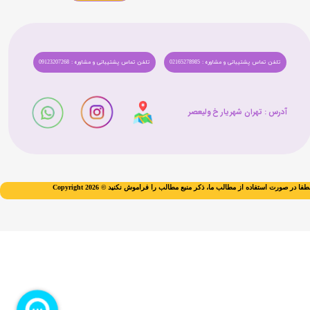
تلفن تماس پشتیبانی و مشاوره : 02165278985
تلفن تماس پشتیبانی و مشاوره : 09123207268