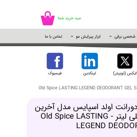
سبد خرید شما
۰
م شخصی برقی
ابزار پیرایش مو
تماس با ما
اسپری مو
سایه چشم
ژل شستشو
خوشبو کننده
اسپری رنگ مو
پالت سایه
شامپو خشک
دئودورانت و ضد تعریق
پرایمر و پایه آرایش
ایکس (توییتر)
لینکدین
فیسبوک
یک آرایش
دورانت اولد اسپایس مدل آخرین
افسانه حجم 50 میلی لیتر - Old Spice LASTING
LEGEND DEODOR