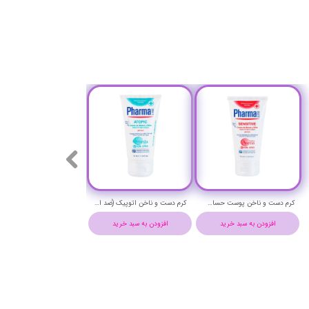
کرم دست و ناخن پوست حساس فارمالاین حجم 75 میلی لیتر - PharmaLine Sensetive hand & nail Cream
کرم دست و ناخن اتوپیک (ضد اگزوما) فارمالاین حجم 75 میلی لیتر - PharmaLine ATOPIC hand & nail Cream
افزودن به سبد خرید
افزودن به سبد خرید