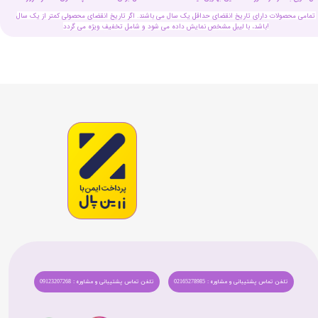
تمامی محصولات دارای تاریخ انقضای حداقل یک سال می باشند. اگر تاریخ انقضای محصولی کمتر از یک سال
باشد، با لیبل مشخص نمایش داده می شود و شامل تخفیف ویژه می گردد!
تلفن تماس پشتیبانی و مشاوره : 02165278985
تلفن تماس پشتیبانی و مشاوره : 09123207268