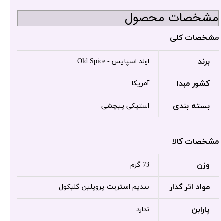
مشخصات محصول
مشخصات کلی
برند
اولد اسپایس - Old Spice
کشور مبدا
آمریکا
بسته بندی
استیکی پیچشی
مشخصات کالا
وزن
73 گرم
مواد اثر گذار
سدیم استریت-پروپلین گلیکول
پارابن
ندارد