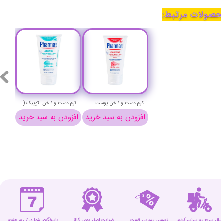
صولات مرتبط:
کرم دست و ناخن پوست حساس فارمالاین حجم 75 میلی لیتر - PharmaLine Sensetive hand & nail Cream
کرم دست و ناخن اتوپیک (ضد اگزوما) فارمالاین حجم 75 میلی لیتر - PharmaLine ATOPIC hand & nail Cream
افزودن به سبد خرید
افزودن به سبد خرید
سال سریع به سراسر کشور
تضمین بهترین قیمت
پاسخگوی شما در 7 روز هفته
ضمانت اصل بودن کالا