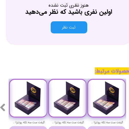
هنوز نظری ثبت نشده
اولین نفری باشید که نظر می‌دهید
ثبت نظر
صولات مرتبط:
گیفت ست سه تکه پوتنزا مدل REPAIR با رایحه امپریو آرمانی - POTENZA PERFUME GIFT SET
گیفت ست سه تکه پوتنزا مدل SENSETIVE با رایحه شیسیدو زن - POTENZA PERFUME GIFT SET
گیفت ست سه تکه پوتنزا مدل AMBER با رایحه شی وود - POTENZA PERFUME GIFT SET