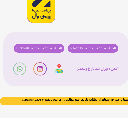
تلفن تماس پشتیبانی و مشاوره : 02165278985
تلفن تماس پشتیبانی و مشاوره : 09123207268