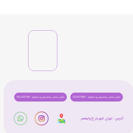
تلفن تماس پشتیبانی و مشاوره : 02165278985
تلفن تماس پشتیبانی و مشاوره : 09123207268