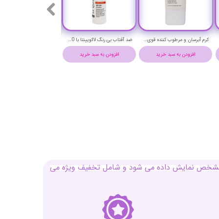
کرم آبرسان و مرطوب کننده قوی لاکویینتا حجم 50 میلی لیتر - LaQuinta SUPER HYDRATING CREAM
ضد آفتاب بی رنگ لاکویینتا با SPF+50 حجم 50 میلی لیتر - LaQuinta sunscreen with spf+50
افزودن به سبد خرید
افزودن به سبد خرید
افزودن به سبد خرید
بل مشخص نمایش داده می شود و شامل تخفیف ویژه می