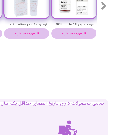
سرم ضدپیری و چروک قوی رتینول 1% اوردینری حجم 30 میلی لیتر - THE ORDINARY RETINOL 1% IN SQUALANE SERUM
سرم لایه بردار AHA30% + BHA 2% حجم 30 میلی لیتر - THE ORDINARY AHA30% + BHA2% PEELING SOLUTION SERUM
کرم ترمیم کننده و محافظت کننده سیکالفیت اون حجم 40 میلی لیتر - AVENE CICALFATE + REPAIRING PROTECTIVE CREAM
افزودن به سبد خرید
افزودن به سبد خرید
افزودن به سبد خرید
تمامی محصولات دارای تاریخ انقضای حداقل یک سال م