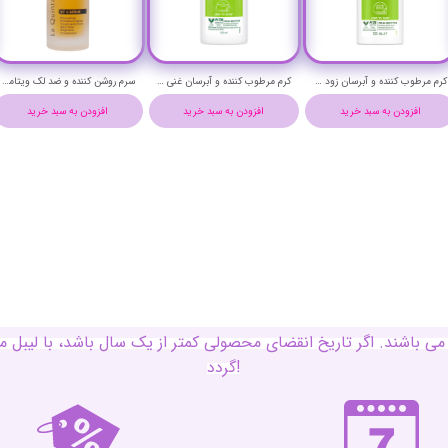
کرم مرطوب کننده و آبرسان زود جذب سیمپل حجم 125 میلی لیتر - Simple hydrating light moisturiser
کرم مرطوب کننده و آبرسان غنی سیمپل حجم 125 میلی لیتر - Simple replenishing rich moisturiser
سرم روشن کننده و ضد لک ویتامین ث لاکویینتا حجم 30 میلی لیتر - LaQuinta VITAMINE C SERUM
افزودن به سبد خرید
افزودن به سبد خرید
افزودن به سبد خرید
ی باشند. اگر تاریخ انقضای محصولی کمتر از یک سال باشد، با لی
گردد!