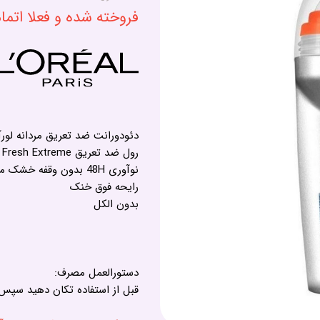
فروخته شده و فعلا اتم
دئودورانت ضد تعریق مردانه لورآل مدل Fresh Extreme حجم
رول ضد تعریق Fresh Extreme با ماندگاری ۴۸ ساعته و سری (XXL)
نوآوری 48H بدون وقفه خشک می شود
رایحه فوق خنک
بدون الکل
دستورالعمل مصرف:
قبل از استفاده تکان دهید سپس 