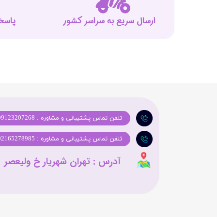
ارسال سریع به سراسر کشور
پاسخگوی
تلفن تماس پشتیبانی و مشاوره : 09123207268
تلفن تماس پشتیبانی و مشاوره : 02165278985