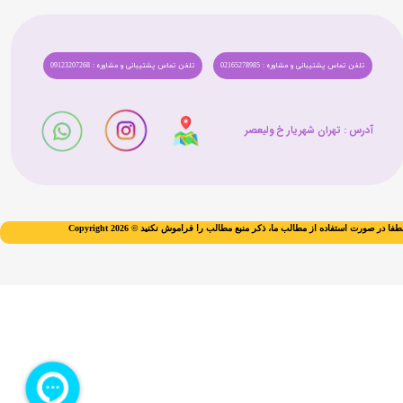
تلفن تماس پشتیبانی و مشاوره : 02165278985
تلفن تماس پشتیبانی و مشاوره : 09123207268