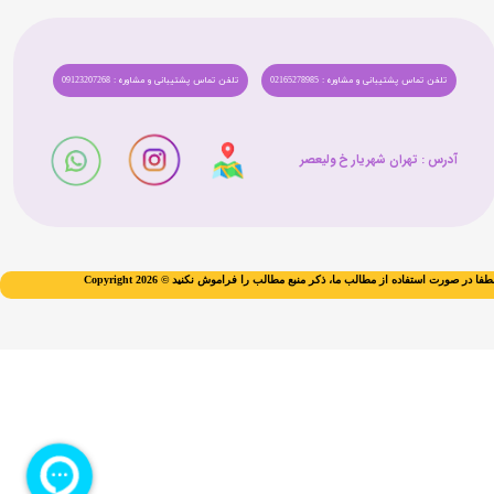
تلفن تماس پشتیبانی و مشاوره : 02165278985
تلفن تماس پشتیبانی و مشاوره : 09123207268