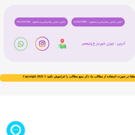
تلفن تماس پشتیبانی و مشاوره : 02165278985
تلفن تماس پشتیبانی و مشاوره : 09123207268