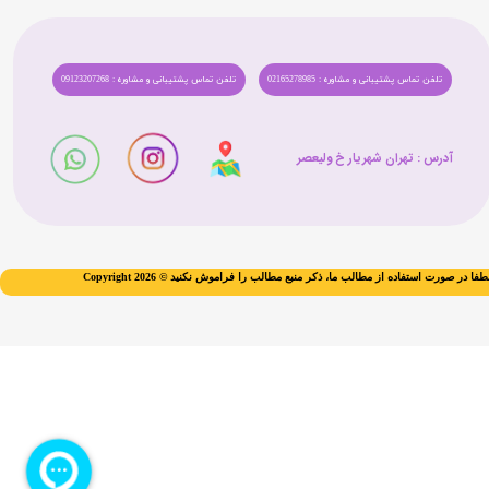
تلفن تماس پشتیبانی و مشاوره : 02165278985
تلفن تماس پشتیبانی و مشاوره : 09123207268