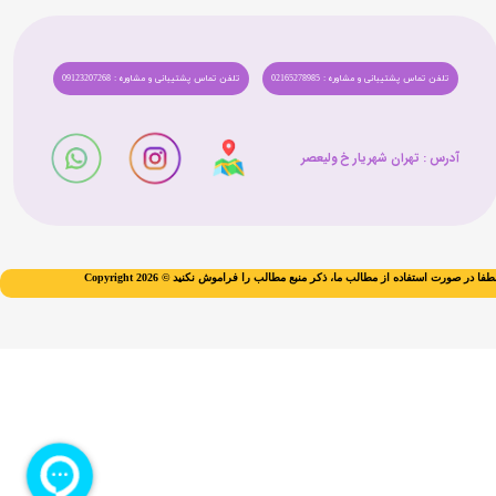
تلفن تماس پشتیبانی و مشاوره : 02165278985
تلفن تماس پشتیبانی و مشاوره : 09123207268