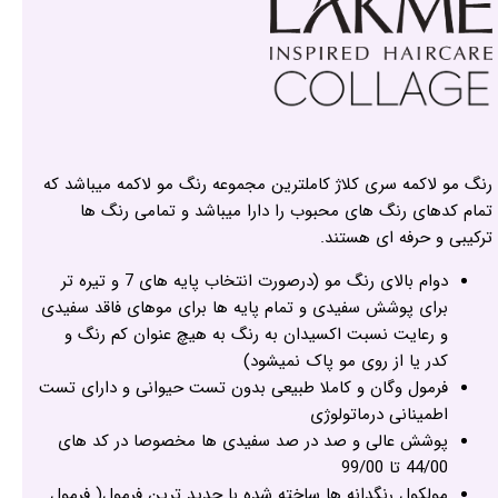
رنگ مو لاکمه سری کلاژ کاملترین مجموعه رنگ مو لاکمه میباشد که
تمام کدهای رنگ های محبوب را دارا میباشد و تمامی رنگ ها
ترکیبی و حرفه ای هستند.
دوام بالای رنگ مو (درصورت انتخاب پایه های 7 و تیره تر
برای پوشش سفیدی و تمام پایه ها برای موهای فاقد سفیدی
و رعایت نسبت اکسیدان به رنگ به هیچ عنوان کم رنگ و
کدر یا از روی مو پاک نمیشود)
فرمول وگان و کاملا طبیعی بدون تست حیوانی و دارای تست
اطمینانی درماتولوژی
پوشش عالی و صد در صد سفیدی ها مخصوصا در کد های
44/00 تا 99/00
مولکول رنگدانه ها ساخته شده با جدید ترین فرمول( فرمول