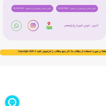
تلفن تماس پشتیبانی و مشاوره : 02165278985
تلفن تماس پشتیبانی و مشاوره : 09123207268