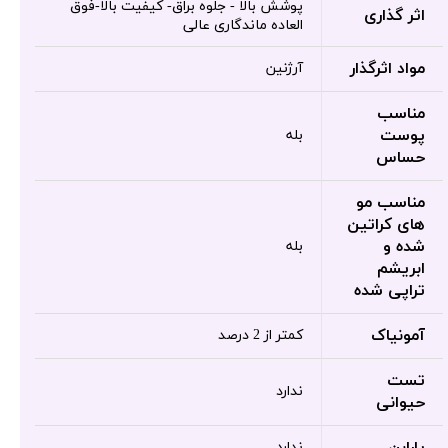
پوشش بالا - جلوه براق- کیفیت بالا-فوق
اثر گذاری
العاده ماندگاری عالی
مواد اثرگذار
آرژنین
مناسب
پوست
بله
حساس
مناسب مو
های کراتین
شده و
بله
ابریشم
تراپی شده
آمونیاک
کمتر از 2 درصد
تست
ندارد
حیوانی
پارابن
ندارد