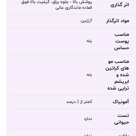
پوشش بالا - جلوه براق- کیفیت بالا-فوق
اثر گذاری
العاده ماندگاری عالی
مواد اثرگذار
آرژنین
مناسب
پوست
بله
حساس
مناسب مو
های کراتین
شده و
بله
ابریشم
تراپی شده
آمونیاک
کمتر از 2 درصد
تست
ندارد
حیوانی
پارابن
ندارد