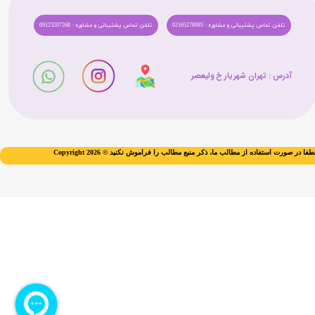
تلفن تماس پشتیبانی و مشاوره : 02165278985
تلفن تماس پشتیبانی و مشاوره : 09123207268