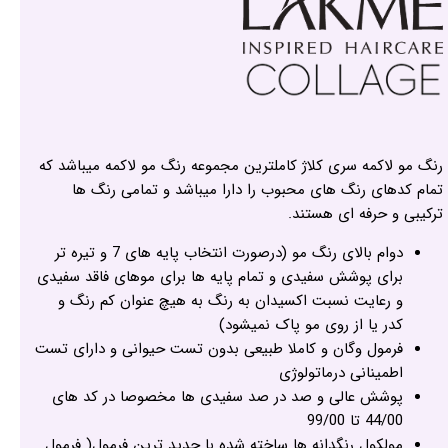
رنگ مو لاکمه سری کلاژ کاملترین مجموعه رنگ مو لاکمه میباشد که
تمام کدهای رنگ های محبوب را دارا میباشد و تمامی رنگ ها
ترکیبی و حرفه ای هستند.
دوام بالای رنگ مو (درصورت انتخاب پایه های 7 و تیره تر
برای پوشش سفیدی و تمام پایه ها برای موهای فاقد سفیدی
و رعایت نسبت اکسیدان به رنگ به هیچ عنوان کم رنگ و
کدر یا از روی مو پاک نمیشود)
فرمول وگان و کاملا طبیعی بدون تست حیوانی و دارای تست
اطمینانی درماتولوژی
پوشش عالی و صد در صد سفیدی ها مخصوصا در کد های
44/00 تا 99/00
مولکول رنگدانه ها ساخته شده با جدید ترین فرمول( فرمول