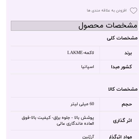
افزودن به علاقه مندی ها
مشخصات محصول
مشخصات کلی
برند
لاکمه-LAKME
کشور مبدا
اسپانیا
مشخصات کالا
حجم
60 میلی لیتر
پوشش بالا - جلوه براق- کیفیت بالا-فوق
اثر گذاری
العاده ماندگاری عالی
مواد اثرگذار
آرژنین