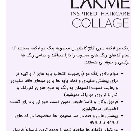
رنگ مو لاکمه سری کلاژ کاملترین مجموعه رنگ مو لاکمه میباشد که
تمام کدهای رنگ های محبوب را دارا میباشد و تمامی رنگ ها
ترکیبی و حرفه ای هستند.
دوام بالای رنگ مو (درصورت انتخاب پایه های 7 و تیره تر
برای پوشش سفیدی و تمام پایه ها برای موهای فاقد سفیدی
و رعایت نسبت اکسیدان به رنگ به هیچ عنوان کم رنگ و
کدر یا از روی مو پاک نمیشود)
فرمول وگان و کاملا طبیعی بدون تست حیوانی و دارای تست
اطمینانی درماتولوژی
پوشش عالی و صد در صد سفیدی ها مخصوصا در کد های
44/00 تا 99/00
مولکول رنگدانه ها ساخته شده با جدید ترین فرمول( فرمول