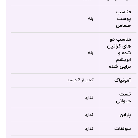
مناسب
پوست
بله
حساس
مناسب مو
های کراتین
شده و
بله
ابریشم
تراپی شده
آمونیاک
کمتر از 2 درصد
تست
ندارد
حیوانی
پارابن
ندارد
سولفات
ندارد