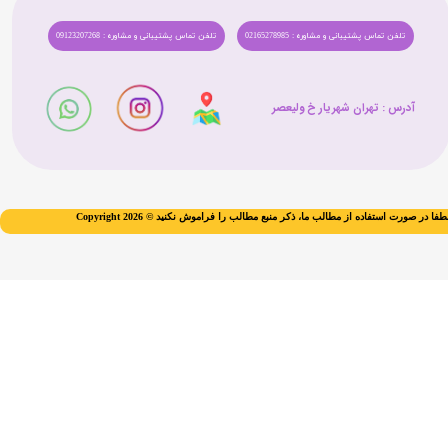
تلفن تماس پشتیبانی و مشاوره : 02165278985
تلفن تماس پشتیبانی و مشاوره : 09123207268