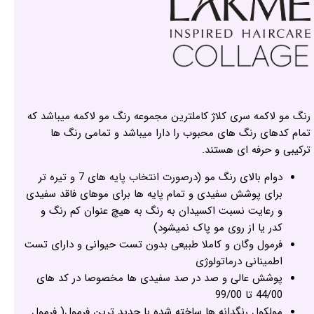
رنگ مو لاکمه سری کلاژ کاملترین مجموعه رنگ مو لاکمه میباشد که
تمام کدهای رنگ های محبوب را دارا میباشد و تمامی رنگ ها
ترکیبی و حرفه ای هستند.
دوام بالای رنگ مو (درصورت انتخاب پایه های 7 و تیره تر
برای پوشش سفیدی و تمام پایه ها برای موهای فاقد سفیدی
و رعایت نسبت اکسیدان به رنگ به هیچ عنوان کم رنگ و
کدر یا از روی مو پاک نمیشود)
فرمول وگان و کاملا طبیعی بدون تست حیوانی و دارای تست
اطمینانی درماتولوژی
پوشش عالی و صد در صد سفیدی ها مخصوصا در کد های
44/00 تا 99/00
مولکول رنگدانه ها ساخته شده با جدید ترین فرمول( فرمول