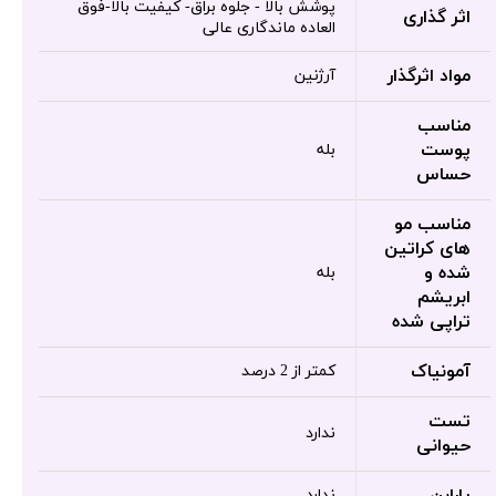
پوشش بالا - جلوه براق- کیفیت بالا-فوق
اثر گذاری
العاده ماندگاری عالی
مواد اثرگذار
آرژنین
مناسب
پوست
بله
حساس
مناسب مو
های کراتین
شده و
بله
ابریشم
تراپی شده
آمونیاک
کمتر از 2 درصد
تست
ندارد
حیوانی
پارابن
ندارد