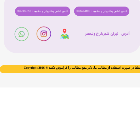
تلفن تماس پشتیبانی و مشاوره : 02165278985
تلفن تماس پشتیبانی و مشاوره : 09123207268