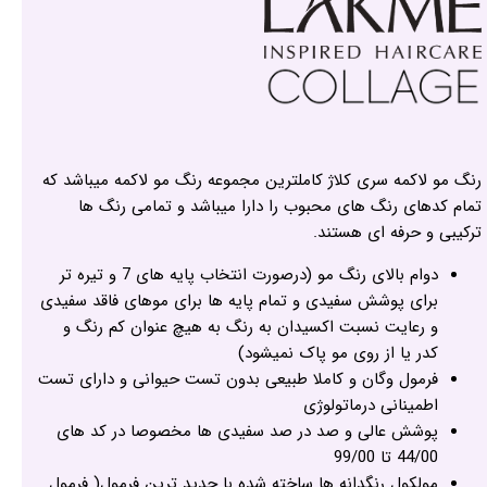
رنگ مو لاکمه سری کلاژ کاملترین مجموعه رنگ مو لاکمه میباشد که
تمام کدهای رنگ های محبوب را دارا میباشد و تمامی رنگ ها
ترکیبی و حرفه ای هستند.
دوام بالای رنگ مو (درصورت انتخاب پایه های 7 و تیره تر
برای پوشش سفیدی و تمام پایه ها برای موهای فاقد سفیدی
و رعایت نسبت اکسیدان به رنگ به هیچ عنوان کم رنگ و
کدر یا از روی مو پاک نمیشود)
فرمول وگان و کاملا طبیعی بدون تست حیوانی و دارای تست
اطمینانی درماتولوژی
پوشش عالی و صد در صد سفیدی ها مخصوصا در کد های
44/00 تا 99/00
مولکول رنگدانه ها ساخته شده با جدید ترین فرمول( فرمول