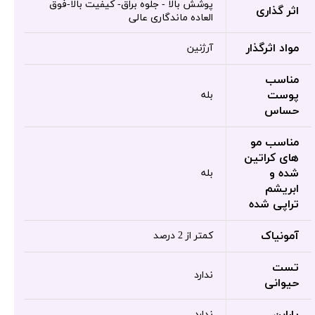
پوشش بالا - جلوه براق- کیفیت بالا-فوق
اثر گذاری
العاده ماندگاری عالی
مواد اثرگذار
آرژنین
مناسب
پوست
بله
حساس
مناسب مو
های کراتین
شده و
بله
ابریشم
تراپی شده
آمونیاک
کمتر از 2 درصد
تست
ندارد
حیوانی
پارابن
ندارد