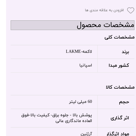
افزودن به علاقه مندی ها
مشخصات محصول
مشخصات کلی
برند
لاکمه-LAKME
کشور مبدا
اسپانیا
مشخصات کالا
حجم
60 میلی لیتر
پوشش بالا - جلوه براق- کیفیت بالا-فوق
اثر گذاری
العاده ماندگاری عالی
مواد اثرگذار
آرژنین