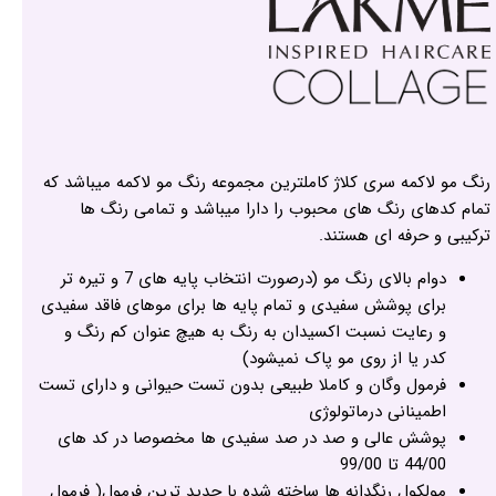
رنگ مو لاکمه سری کلاژ کاملترین مجموعه رنگ مو لاکمه میباشد که
تمام کدهای رنگ های محبوب را دارا میباشد و تمامی رنگ ها
ترکیبی و حرفه ای هستند.
دوام بالای رنگ مو (درصورت انتخاب پایه های 7 و تیره تر
برای پوشش سفیدی و تمام پایه ها برای موهای فاقد سفیدی
و رعایت نسبت اکسیدان به رنگ به هیچ عنوان کم رنگ و
کدر یا از روی مو پاک نمیشود)
فرمول وگان و کاملا طبیعی بدون تست حیوانی و دارای تست
اطمینانی درماتولوژی
پوشش عالی و صد در صد سفیدی ها مخصوصا در کد های
44/00 تا 99/00
مولکول رنگدانه ها ساخته شده با جدید ترین فرمول( فرمول