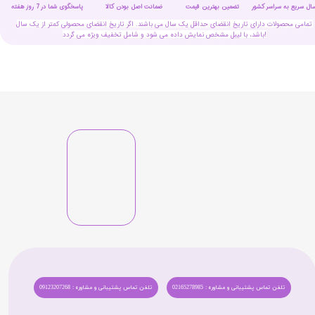
سال سریع به سراسر کشور
تضمین بهترین قیمت
پاسخگوی شما در 7 روز هفته
ضمانت اصل بودن کالا
تمامی محصولات دارای تاریخ انقضای حداقل یک سال می باشند. اگر تاریخ انقضای محصولی کمتر از یک سال
باشد، با لیبل مشخص نمایش داده می شود و شامل تخفیف ویژه می گردد!
تلفن تماس پشتیبانی و مشاوره : 02165278985
تلفن تماس پشتیبانی و مشاوره : 09123207268