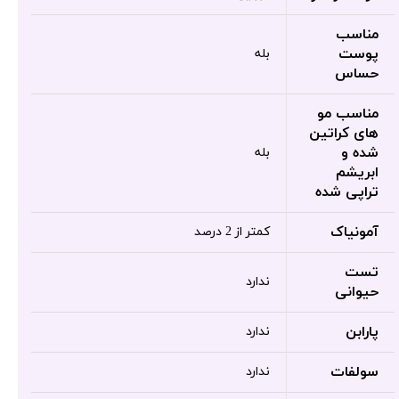
مناسب
پوست
بله
حساس
مناسب مو
های کراتین
شده و
بله
ابریشم
تراپی شده
آمونیاک
کمتر از 2 درصد
تست
ندارد
حیوانی
پارابن
ندارد
سولفات
ندارد