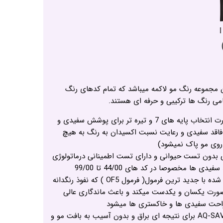
ن مجموعه رنگ مو لاکمه میباشد که تمام کدهای رنگ
امی رنگ ها ترکیبی و حرفه ای هستند.
دوام بالای رنگ مو (درصورت انتخاب پایه های 7 و تیره تر برای پوشش سفیدی و
 فاقد سفیدی و رعایت نسبت اکسیدان به رنگ به هیچ
 روی مو پاک نمیشود)
ی بدون تست حیوانی و دارای تست اطمینانی درماتولوژی
ها مخصوصا در کد های 44/00 تا 99/00
مولکول رنگدانه ها ساخته شده با جدید ترین فرمول( فرمول OF5 ) که نفوذ رنگدانه
 صورت یکسان و یکدست میکند و باعث ماندگاری عالی
 راحت سفیدی ها و خاکستری ها میشود
دارای آرژنین و ترکیبات AQ-SAVE برای نتیجه ای براق و بدون آسیب به بافت مو و