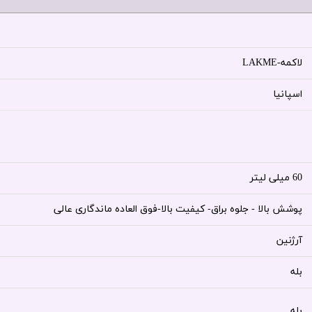
لاکمه-LAKME
اسپانیا
60 میلی لیتر
پوشش بالا - جلوه براق- کیفیت بالا-فوق العاده ماندگاری عالی
آرژنین
بله
بله