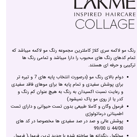
رنگ مو لاکمه سری کلاژ کاملترین مجموعه رنگ مو لاکمه میباشد که
تمام کدهای رنگ های محبوب را دارا میباشد و تمامی رنگ ها
ترکیبی و حرفه ای هستند.
دوام بالای رنگ مو (درصورت انتخاب پایه های 7 و تیره تر
برای پوشش سفیدی و تمام پایه ها برای موهای فاقد سفیدی
و رعایت نسبت اکسیدان به رنگ به هیچ عنوان کم رنگ و
کدر یا از روی مو پاک نمیشود)
فرمول وگان و کاملا طبیعی بدون تست حیوانی و دارای تست
اطمینانی درماتولوژی
پوشش عالی و صد در صد سفیدی ها مخصوصا در کد های
44/00 تا 99/00
مولکول رنگدانه ها ساخته شده با جدید ترین فرمول( فرمول