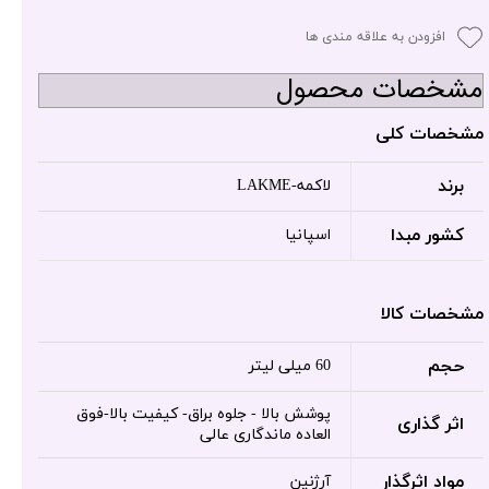
افزودن به علاقه مندی ها
مشخصات محصول
مشخصات کلی
برند
لاکمه-LAKME
کشور مبدا
اسپانیا
مشخصات کالا
حجم
60 میلی لیتر
پوشش بالا - جلوه براق- کیفیت بالا-فوق
اثر گذاری
العاده ماندگاری عالی
مواد اثرگذار
آرژنین