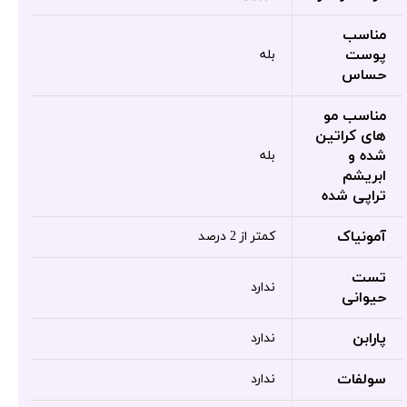
مناسب
پوست
بله
حساس
مناسب مو
های کراتین
شده و
بله
ابریشم
تراپی شده
آمونیاک
کمتر از 2 درصد
تست
ندارد
حیوانی
پارابن
ندارد
سولفات
ندارد