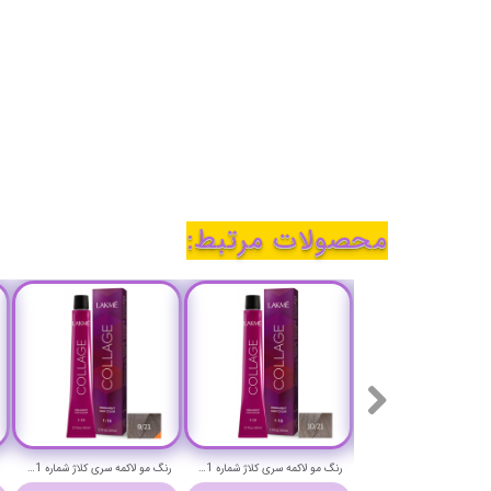
محصولات مرتبط:
رنگ مو لاکمه سری کلاژ شماره 5/13 ( دودی طلایی قهوه ای روشن) - Lakme Collage Hair Color
رنگ مو لاکمه سری کلاژ شماره 10/21 ( دودی یاسی پلاتینیوم ) - Lakme Collage Hair Color
رنگ مو لاکمه سری کلاژ شماره 9/21 ( دودی یاسی خیلی روشن ) - Lakme Collage Hair Color