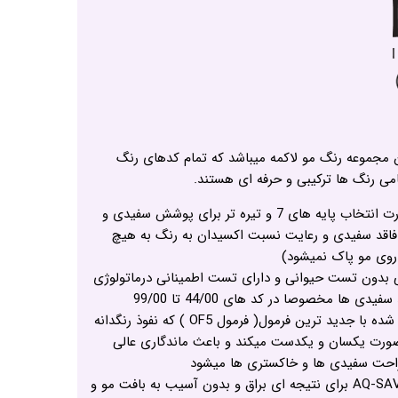
ن مجموعه رنگ مو لاکمه میباشد که تمام کدهای رنگ
امی رنگ ها ترکیبی و حرفه ای هستند.
دوام بالای رنگ مو (درصورت انتخاب پایه های 7 و تیره تر برای پوشش سفیدی و
 فاقد سفیدی و رعایت نسبت اکسیدان به رنگ به هیچ
 روی مو پاک نمیشود)
ی بدون تست حیوانی و دارای تست اطمینانی درماتولوژی
ها مخصوصا در کد های 44/00 تا 99/00
مولکول رنگدانه ها ساخته شده با جدید ترین فرمول( فرمول OF5 ) که نفوذ رنگدانه
 صورت یکسان و یکدست میکند و باعث ماندگاری عالی
 راحت سفیدی ها و خاکستری ها میشود
دارای آرژنین و ترکیبات AQ-SAVE برای نتیجه ای براق و بدون آسیب به بافت مو و