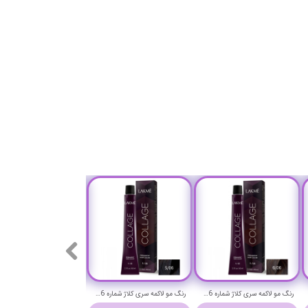
رنگ مو لاکمه سری کلاژ شماره 6/06 ( بلوند تیره گرم ) - Lakme Collage Hair Color
رنگ مو لاکمه سری کلاژ شماره 5/06 ( قهوه ای روشن گرم ) - Lakme Collage Hair Color