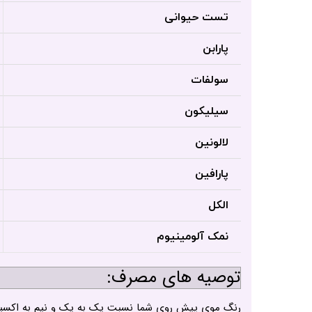
تست حیوانی
پارابن
سولفات
سیلیکون
لالونین
پارافین
الکل
نمک آلومینیوم
توصیه های مصرف:
رنگ موی پیش روی شما نسبت یک به یک و نیم به اکسیدان دارد و به این معنی که باید 60 میلی لیتر رنگ با 90 میلی 