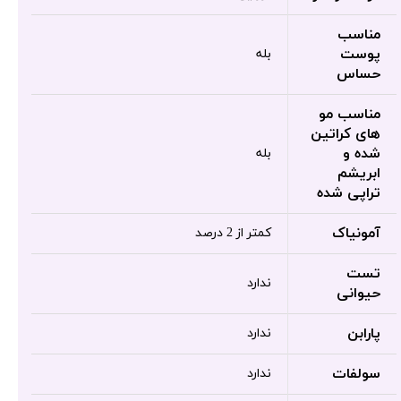
مناسب
پوست
بله
حساس
مناسب مو
های کراتین
شده و
بله
ابریشم
تراپی شده
آمونیاک
کمتر از 2 درصد
تست
ندارد
حیوانی
پارابن
ندارد
سولفات
ندارد