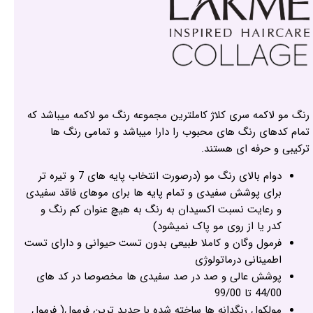
رنگ مو لاکمه سری کلاژ کاملترین مجموعه رنگ مو لاکمه میباشد که
تمام کدهای رنگ های محبوب را دارا میباشد و تمامی رنگ ها
ترکیبی و حرفه ای هستند.
دوام بالای رنگ مو (درصورت انتخاب پایه های 7 و تیره تر
برای پوشش سفیدی و تمام پایه ها برای موهای فاقد سفیدی
و رعایت نسبت اکسیدان به رنگ به هیچ عنوان کم رنگ و
کدر یا از روی مو پاک نمیشود)
فرمول وگان و کاملا طبیعی بدون تست حیوانی و دارای تست
اطمینانی درماتولوژی
پوشش عالی و صد در صد سفیدی ها مخصوصا در کد های
44/00 تا 99/00
مولکول رنگدانه ها ساخته شده با جدید ترین فرمول( فرمول