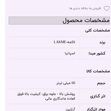
افزودن به علاقه مندی ها
مشخصات محصول
مشخصات کلی
برند
لاکمه-LAKME
کشور مبدا
اسپانیا
مشخصات کالا
حجم
60 میلی لیتر
پوشش بالا - جلوه براق- کیفیت بالا-فوق
اثر گذاری
العاده ماندگاری عالی
مواد اثرگذار
آرژنین