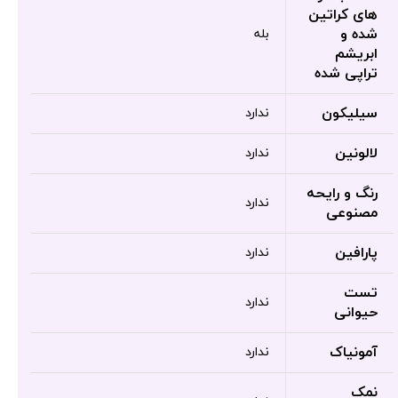
های کراتین
شده و
بله
ابریشم
تراپی شده
سیلیکون
ندارد
لالونین
ندارد
رنگ و رایحه
ندارد
مصنوعی
پارافین
ندارد
تست
ندارد
حیوانی
آمونیاک
ندارد
نمک