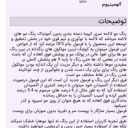
ندارد
آلومینیوم
توضیحات
رنگ مو لاکمه سری کروما دسته بندی بدون آمونیاک رنگ مو های
لاکمه میباشد که لاکمه با نوآوری و تیم قوی خود در بخش تحقیق و
توسعه این محصول را با فرمول بنام OF5 عرضه کرد که از خواص
این فرمول میتوان به کوچک ترین مولکول های رنگدانه در بین رنگ
مو ها برای نفوذ عالی در پولک مو و پوشش فوق العاده آن که باعث
شده در بعضی کد ها حتی رنگ با پایه 9 هم پئشش کاملی بر
سفیدی موها داشته باشد و دیگر مزیت آن یک اندازه بودن مولکول
های رنگ برای برای یک دست شدن و جلوگیری از چند تونالیته
شدن رنگ در نقاط مختلف مو است.
فرق دیگر این رنگ و فرمول جدید آن است که این فرمول درصورت
استفاده از اکسیدان خود میتوان با درصد کمتری از اکسیدان
استفاده کرد که به طور مثال از 6 درصد های مرسوم به 5.4 درصد
تغییر کرده و آسیب اکسیدان را به حداقل رسانده
ماندگاری فوق العاده که به هیچ عنوان از روی مو نمیرود و کدر
نمیشود
فرمول بسیار سازگار با پوست سر و تقریبا بدون سوزش برای پوست
سر
طبق تجربه کاربران استفاده از این رنگ نه تنها موهارا خشک نمیکند
بلکه بعد از استفاده بسیار حس نرمی و ابریشمی خواهید داشت