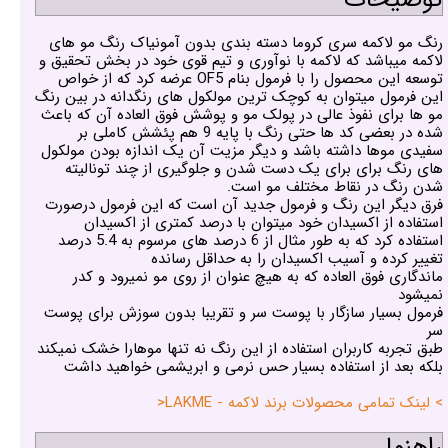
رنگ مو لاکمه سری کروما دسته بندی بدون آمونیاک رنگ مو های
لاکمه میباشد که لاکمه با نوآوری و تیم قوی خود در بخش تحقیق و
توسعه این محصول را با فرمول بنام OF5 عرضه کرد که از خواص
این فرمول میتوان به کوچک ترین مولکول های رنگدانه در بین رنگ
مو ها برای نفوذ عالی در پولک مو و پوشش فوق العاده آن که باعث
شده در بعضی کد ها حتی رنگ با پایه 9 هم پئشش کاملی بر
سفیدی موها داشته باشد و دیگر مزیت آن یک اندازه بودن مولکول
های رنگ برای برای یک دست شدن و جلوگیری از چند تونالیته
شدن رنگ در نقاط مختلف مو است.
فرق دیگر این رنگ و فرمول جدید آن است که این فرمول درصورت
استفاده از اکسیدان خود میتوان با درصد کمتری از اکسیدان
استفاده کرد که به طور مثال از 6 درصد های مرسوم به 5.4 درصد
تغییر کرده و آسیب اکسیدان را به حداقل رسانده
ماندگاری فوق العاده که به هیچ عنوان از روی مو نمیرود و کدر
نمیشود
فرمول بسیار سازگار با پوست سر و تقریبا بدون سوزش برای پوست
سر
طبق تجربه کاربران استفاده از این رنگ نه تنها موهارا خشک نمیکند
بلکه بعد از استفاده بسیار حس نرمی و ابریشمی خواهید داشت
> لینک تمامی محصولات برند لاکمه - LAKME<
راهنما