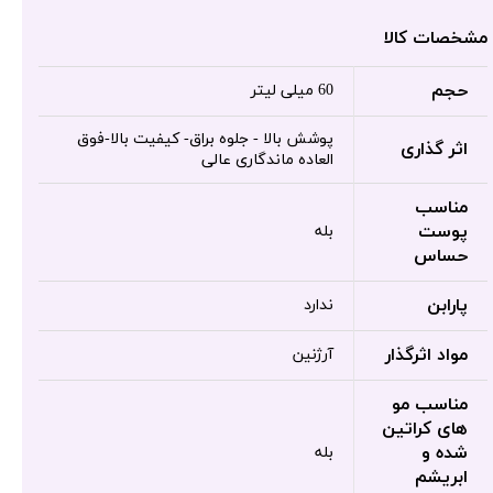
مشخصات کالا
حجم
60 میلی لیتر
پوشش بالا - جلوه براق- کیفیت بالا-فوق
اثر گذاری
العاده ماندگاری عالی
مناسب
پوست
بله
حساس
پارابن
ندارد
مواد اثرگذار
آرژنین
مناسب مو
های کراتین
شده و
بله
ابریشم