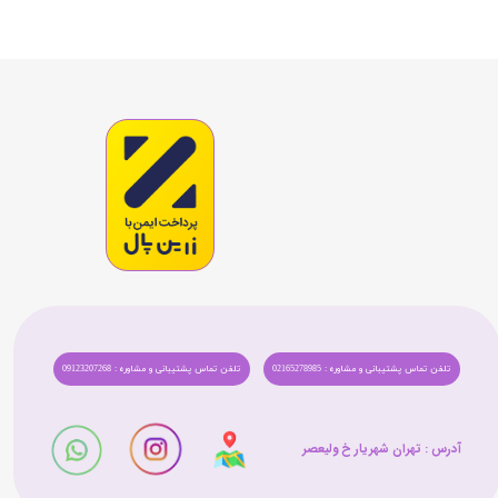
تلفن تماس پشتیبانی و مشاوره : 02165278985
تلفن تماس پشتیبانی و مشاوره : 09123207268