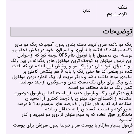
نمک
ندارد
آلومینیوم
توضیحات
رنگ مو لاکمه سری کروما دسته بندی بدون آمونیاک رنگ مو های
لاکمه میباشد که لاکمه با نوآوری و تیم قوی خود در بخش تحقیق و
توسعه این محصول را با فرمول بنام OF5 عرضه کرد که از خواص
این فرمول میتوان به کوچک ترین مولکول های رنگدانه در بین رنگ
مو ها برای نفوذ عالی در پولک مو و پوشش فوق العاده آن که باعث
شده در بعضی کد ها حتی رنگ با پایه 9 هم پئشش کاملی بر
سفیدی موها داشته باشد و دیگر مزیت آن یک اندازه بودن مولکول
های رنگ برای برای یک دست شدن و جلوگیری از چند تونالیته
شدن رنگ در نقاط مختلف مو است.
فرق دیگر این رنگ و فرمول جدید آن است که این فرمول درصورت
استفاده از اکسیدان خود میتوان با درصد کمتری از اکسیدان
استفاده کرد که به طور مثال از 6 درصد های مرسوم به 5.4 درصد
تغییر کرده و آسیب اکسیدان را به حداقل رسانده
ماندگاری فوق العاده که به هیچ عنوان از روی مو نمیرود و کدر
نمیشود
فرمول بسیار سازگار با پوست سر و تقریبا بدون سوزش برای پوست
سر