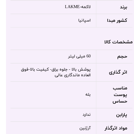
برند
لاکمه-LAKME
کشور مبدا
اسپانیا
مشخصات کالا
حجم
60 میلی لیتر
پوشش بالا - جلوه براق- کیفیت بالا-فوق
اثر گذاری
العاده ماندگاری عالی
مناسب
پوست
بله
حساس
پارابن
ندارد
مواد اثرگذار
آرژنین