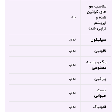
مناسب مو
های کراتین
شده و
بله
ابریشم
تراپی شده
سیلیکون
ندارد
لالونین
ندارد
رنگ و رایحه
ندارد
مصنوعی
پارافین
ندارد
تست
ندارد
حیوانی
آمونیاک
ندارد