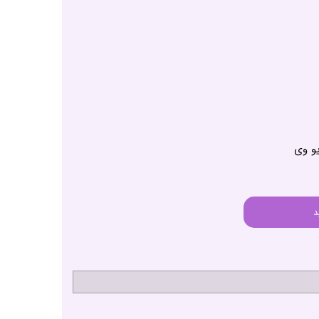
یو وی
د