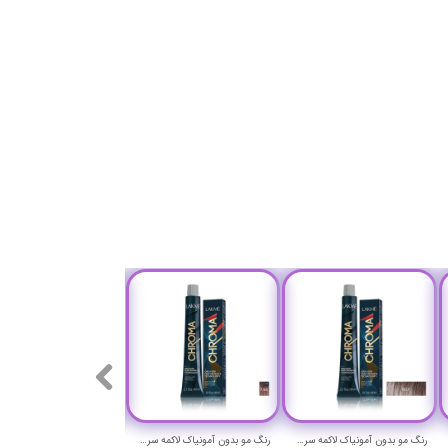
رنگ مو بدون آمونیاک لاکمه سری کروما شماره 8/17 ( بلوند دودی آبی روشن ) - Lakme Chroma Hair Color
رنگ مو بدون آمونیاک لاکمه سری کروما شماره 7/66 ( بلوند شکلاتی فندقی متوسط ) - Lakme Chroma Hair Color