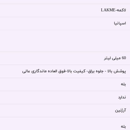
لاکمه-LAKME
اسپانیا
60 میلی لیتر
پوشش بالا - جلوه براق- کیفیت بالا-فوق العاده ماندگاری عالی
بله
ندارد
آرژنین
بله