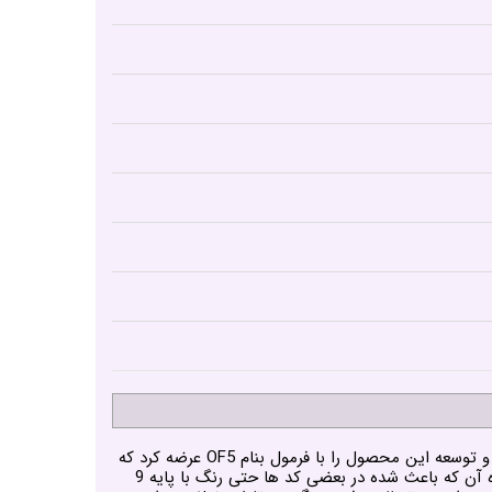
رنگ مو لاکمه سری کروما دسته بندی بدون آمونیاک رنگ مو های لاکمه میباشد که لاکمه با نوآوری و تیم قوی خود در بخش تحقیق و توسعه این محصول را با فرمول بنام OF5 عرضه کرد که
از خواص این فرمول میتوان به کوچک ترین مولکول های رنگدانه در بین رنگ مو ها برای نفوذ عالی در پولک مو و پوشش فوق العاده آن که باعث شده در بعضی کد ها حتی رنگ با پایه 9