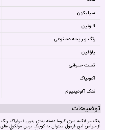
شده
سیلیکون
لالونین
رنگ و رایحه مصنوعی
پارافین
تست حیوانی
آمونیاک
نمک آلومینیوم
توضیحات