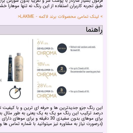
فرمول بسیار سازگار با پوست سر و تقریبا بدون سوزش بر
طبق تجربه کاربران استفاده از این رنگ نه تنها موهارا 
> لینک تمامی محصولات برند لاکمه - LAKME<
راهنما
این رنگ جزو جدیدترین ها و حرفه ای ترین و با کیفیت ت
درصد ترکیب این رنگ مو یک به یک یعنی به طور مثال به ازای 60 میلی لیتر رنگ مو شما 60 میلی لیتر اکسیدان 
برای موهای بدون سفیدی 30 دقیقه و برای موهای دارای سفیدی 40 دقیقه کافی است.
(درصورت نیاز به مشاوره نیز میتوانید با شماره تماس ها