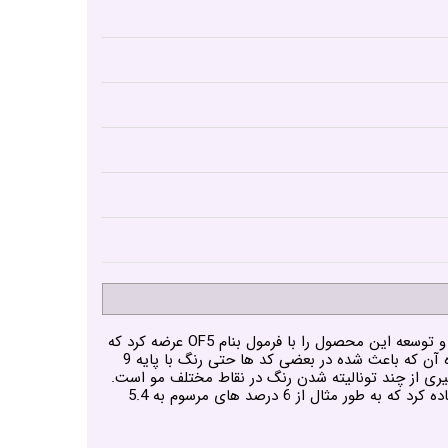
رنگ مو لاکمه سری کروما دسته بندی بدون آمونیاک رنگ مو های لاکمه میباشد که لاکمه با نوآوری و تیم قوی خود در بخش تحقیق و توسعه این محصول را با فرمول بنام OF5 عرضه کرد که
از خواص این فرمول میتوان به کوچک ترین مولکول های رنگدانه در بین رنگ مو ها برای نفوذ عالی در پولک مو و پوشش فوق العاده آن که باعث شده در بعضی کد ها حتی رنگ با پایه 9
ی از چند تونالیته شدن رنگ در نقاط مختلف مو است.
فرق دیگر این رنگ و فرمول جدید آن است که این فرمول درصورت استفاده از اکسیدان خود میتوان با درصد کمتری از اکسیدان استفاده کرد که به طور مثال از 6 درصد های مرسوم به 5.4