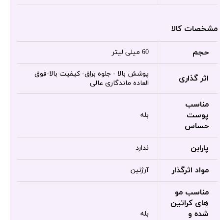
مشخصات کالا
حجم
60 میلی لیتر
پوشش بالا - جلوه براق- کیفیت بالا-فوق
اثر گذاری
العاده ماندگاری عالی
مناسب
پوست
بله
حساس
پارابن
ندارد
مواد اثرگذار
آرژنین
مناسب مو
های کراتین
شده و
بله