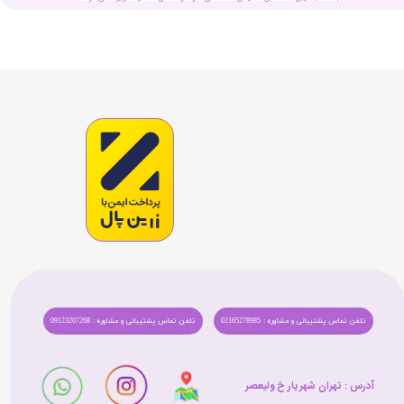
تلفن تماس پشتیبانی و مشاوره : 02165278985
تلفن تماس پشتیبانی و مشاوره : 09123207268