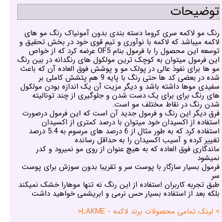
توضیحات
رنگ مو لاکمه سری کروما دسته بندی بدون آمونیاک رنگ مو های
لاکمه میباشد که لاکمه با نوآوری و تیم قوی خود در بخش تحقیق و
توسعه این محصول را با فرمول بنام OF5 عرضه کرد که از خواص
این فرمول میتوان به کوچک ترین مولکول های رنگدانه در بین رنگ
مو ها برای نفوذ عالی در پولک مو و پوشش فوق العاده آن که باعث
شده در بعضی کد ها حتی رنگ با پایه 9 هم پئشش کاملی بر
سفیدی موها داشته باشد و دیگر مزیت آن یک اندازه بودن مولکول
های رنگ برای برای یک دست شدن و جلوگیری از چند تونالیته
شدن رنگ در نقاط مختلف مو است.
فرق دیگر این رنگ و فرمول جدید آن است که این فرمول درصورت
استفاده از اکسیدان خود میتوان با درصد کمتری از اکسیدان
استفاده کرد که به طور مثال از 6 درصد های مرسوم به 5.4 درصد
تغییر کرده و آسیب اکسیدان را به حداقل رسانده
ماندگاری فوق العاده که به هیچ عنوان از روی مو نمیرود و کدر
نمیشود
فرمول بسیار سازگار با پوست سر و تقریبا بدون سوزش برای پوست
سر
طبق تجربه کاربران استفاده از این رنگ نه تنها موهارا خشک نمیکند
بلکه بعد از استفاده بسیار حس نرمی و ابریشمی خواهید داشت
> لینک تمامی محصولات برند لاکمه - LAKME<